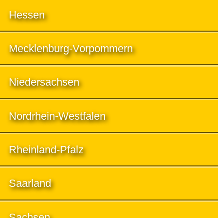
Hessen
Mecklenburg-Vorpommern
Niedersachsen
Nordrhein-Westfalen
Rheinland-Pfalz
Saarland
Sachsen