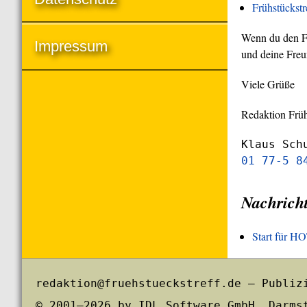
Frühstückst
Wenn du den Frü
Impressum
und deine Freu
Viele Grüße
Redaktion Früh
Klaus Sch
01 77-5 8
Nachrich
Start für 
redaktion@fruehstueckstreff.de – Publiz
© 2001–2026 by IDL Software GmbH, Darms