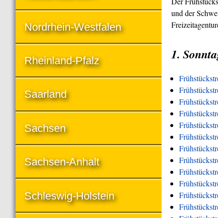
Der Frühstücks
und der Schwei
Freizeitagentu
Nordrhein-Westfalen
1. Sonnta
Rheinland-Pfalz
Frühstückst
Frühstückstr
Saarland
Frühstückstr
Frühstückst
Frühstückstr
Sachsen
Frühstückstr
Frühstückstr
Frühstückstr
Sachsen-Anhalt
Frühstückstr
Frühstückst
Schleswig-Holstein
Frühstückst
Frühstückstr