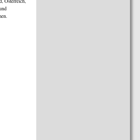
, Österreich,
 und
men.