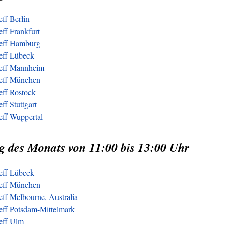
eff Berlin
eff Frankfurt
reff Hamburg
reff Lübeck
reff Mannheim
reff München
eff Rostock
ff Stuttgart
eff Wuppertal
g des Monats von 11:00 bis 13:00 Uhr
reff Lübeck
reff München
eff Melbourne, Australia
reff Potsdam-Mittelmark
reff Ulm