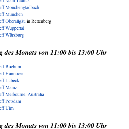
reff Main-Taunus
reff Mönchengladbach
reff München
eff Oberallgäu
in Rettenberg
eff Wuppertal
reff Würzburg
g des Monats von 11:00 bis 13:00 Uhr
reff Bochum
eff Hannover
reff Lübeck
eff Mainz
eff Melbourne, Australia
eff Potsdam
reff Ulm
g des Monats von 11:00 bis 13:00 Uhr