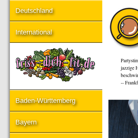
Deutschland
International
Partysti
jazzige H
beschwin
-- Frank
Baden-Württemberg
Bayern