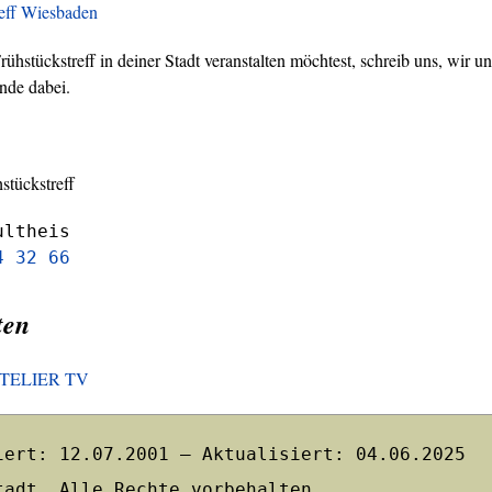
reff Wiesbaden
hstückstreff in deiner Stadt veranstalten möchtest, schreib uns, wir un
nde dabei.
stückstreff
ultheis
4 32 66
ten
HOTELIER TV
iert: 12.07.2001 – Aktualisiert: 04.06.2025
tadt. Alle Rechte vorbehalten.