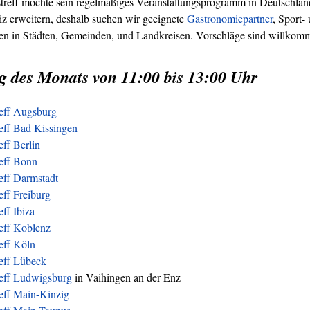
treff möchte sein regelmäßiges Veranstaltungsprogramm in Deutschland
z erweitern, deshalb suchen wir geeignete
Gastronomiepartner
, Sport-
ren in Städten, Gemeinden, und Landkreisen. Vorschläge sind willkom
g des Monats von 11:00 bis 13:00 Uhr
reff Augsburg
eff Bad Kissingen
eff Berlin
reff Bonn
eff Darmstadt
eff Freiburg
eff Ibiza
eff Koblenz
eff Köln
reff Lübeck
reff Ludwigsburg
in Vaihingen an der Enz
eff Main-Kinzig