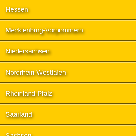
Hessen
Mecklenburg-Vorpommern
Niedersachsen
Nordrhein-Westfalen
Rheinland-Pfalz
Saarland
Sachsen