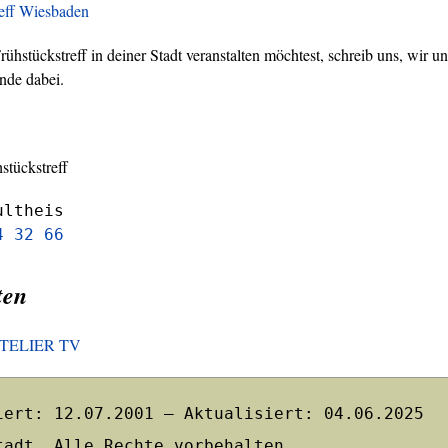
reff Wiesbaden
hstückstreff in deiner Stadt veranstalten möchtest, schreib uns, wir un
nde dabei.
stückstreff
ultheis
4 32 66
ten
HOTELIER TV
iert: 12.07.2001 – Aktualisiert: 04.06.2025
tadt. Alle Rechte vorbehalten.