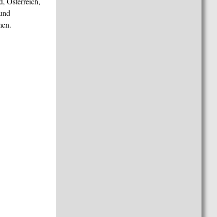
, Österreich,
 und
men.