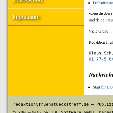
Frühstückst
Wenn du den Frü
Impressum
und deine Freu
Viele Grüße
Redaktion Früh
Klaus Sch
01 77-5 8
Nachrich
Start für 
redaktion@fruehstueckstreff.de – Publiz
© 2001–2026 by IDL Software GmbH, Darms