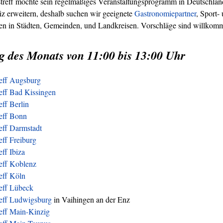
treff möchte sein regelmäßiges Veranstaltungsprogramm in Deutschland
z erweitern, deshalb suchen wir geeignete
Gastronomiepartner
, Sport-
ren in Städten, Gemeinden, und Landkreisen. Vorschläge sind willkom
g des Monats von 11:00 bis 13:00 Uhr
reff Augsburg
eff Bad Kissingen
eff Berlin
reff Bonn
eff Darmstadt
eff Freiburg
eff Ibiza
eff Koblenz
eff Köln
reff Lübeck
reff Ludwigsburg
in Vaihingen an der Enz
eff Main-Kinzig