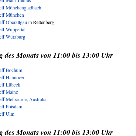
reff Main-Taunus
reff Mönchengladbach
reff München
eff Oberallgäu
in Rettenberg
eff Wuppertal
reff Würzburg
g des Monats von 11:00 bis 13:00 Uhr
reff Bochum
eff Hannover
reff Lübeck
eff Mainz
eff Melbourne, Australia
eff Potsdam
reff Ulm
g des Monats von 11:00 bis 13:00 Uhr