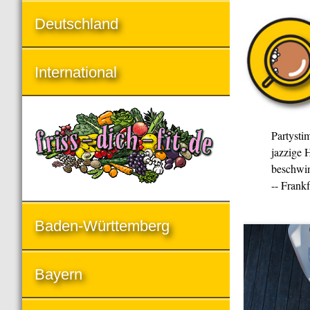
Deutschland
International
Partysti
jazzige H
beschwin
-- Frank
Baden-Württemberg
Bayern