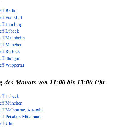
eff Berlin
eff Frankfurt
reff Hamburg
reff Lübeck
reff Mannheim
reff München
eff Rostock
ff Stuttgart
eff Wuppertal
g des Monats von 11:00 bis 13:00 Uhr
reff Lübeck
reff München
eff Melbourne, Australia
reff Potsdam-Mittelmark
reff Ulm