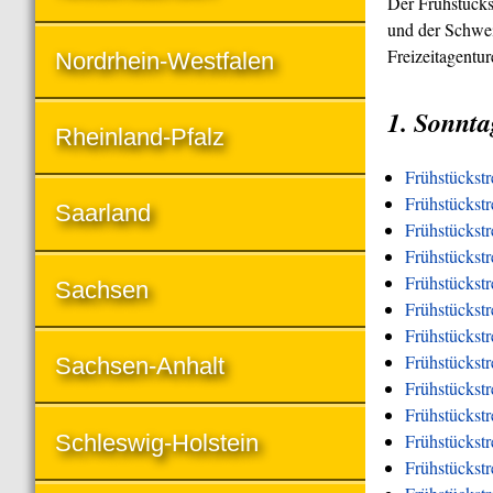
Der Frühstücks
und der Schwei
Freizeitagentu
Nordrhein-Westfalen
1. Sonnta
Rheinland-Pfalz
Frühstückst
Frühstückstr
Saarland
Frühstückstr
Frühstückst
Frühstückstr
Sachsen
Frühstückstr
Frühstückstr
Frühstückstr
Sachsen-Anhalt
Frühstückstr
Frühstückst
Schleswig-Holstein
Frühstückst
Frühstückstr