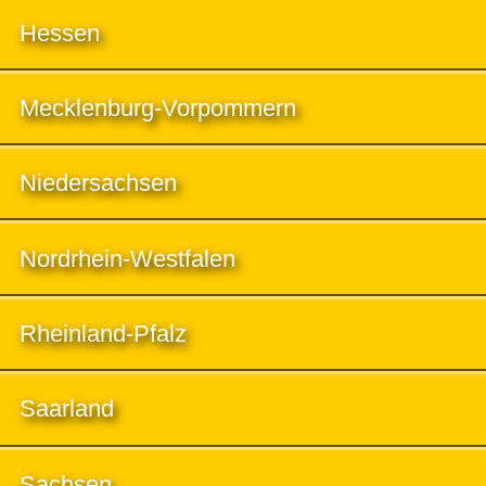
Hessen
Mecklenburg-Vorpommern
Niedersachsen
Nordrhein-Westfalen
Rheinland-Pfalz
Saarland
Sachsen