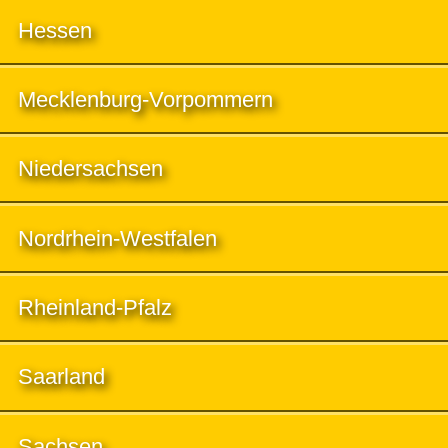
Hessen
Mecklenburg-Vorpommern
Niedersachsen
Nordrhein-Westfalen
Rheinland-Pfalz
Saarland
Sachsen