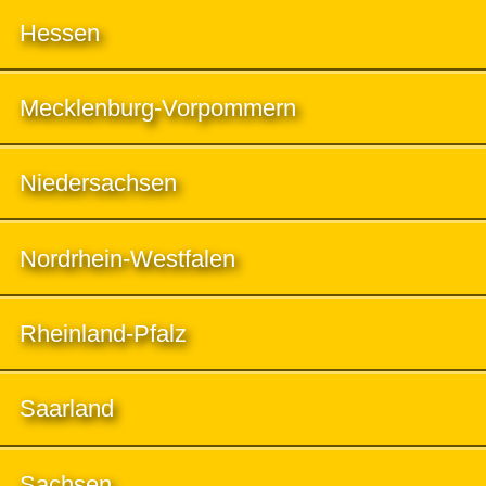
Hessen
Mecklenburg-Vorpommern
Niedersachsen
Nordrhein-Westfalen
Rheinland-Pfalz
Saarland
Sachsen