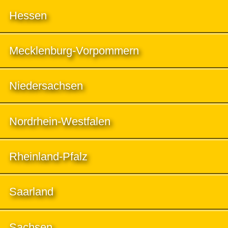
Hessen
Mecklenburg-Vorpommern
Niedersachsen
Nordrhein-Westfalen
Rheinland-Pfalz
Saarland
Sachsen