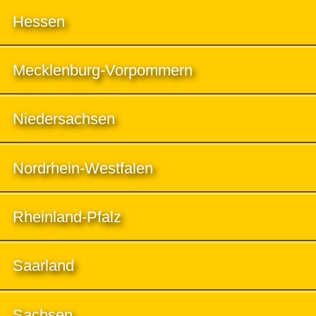
Hessen
Mecklenburg-Vorpommern
Niedersachsen
Nordrhein-Westfalen
Rheinland-Pfalz
Saarland
Sachsen