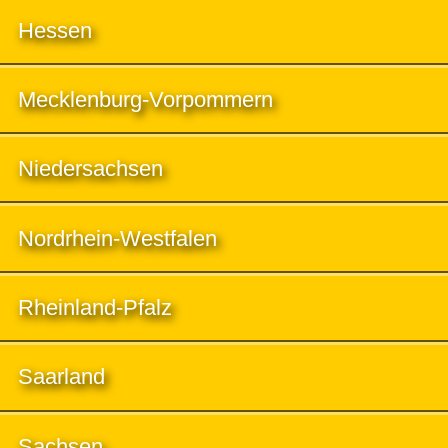
Hessen
Mecklenburg-Vorpommern
Niedersachsen
Nordrhein-Westfalen
Rheinland-Pfalz
Saarland
Sachsen