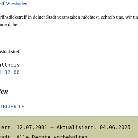
reff Wiesbaden
hstückstreff in deiner Stadt veranstalten möchtest, schreib uns, wir un
nde dabei.
stückstreff
ultheis
4 32 66
ten
HOTELIER TV
iert: 12.07.2001 – Aktualisiert: 04.06.2025
tadt. Alle Rechte vorbehalten.