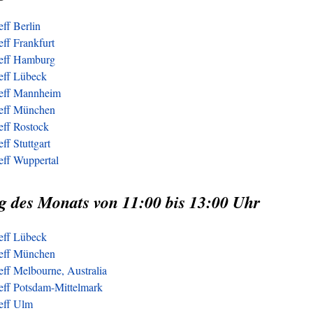
eff Berlin
eff Frankfurt
reff Hamburg
reff Lübeck
reff Mannheim
reff München
eff Rostock
ff Stuttgart
eff Wuppertal
g des Monats von 11:00 bis 13:00 Uhr
reff Lübeck
reff München
eff Melbourne, Australia
reff Potsdam-Mittelmark
reff Ulm