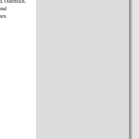
, Österreich,
 und
men.