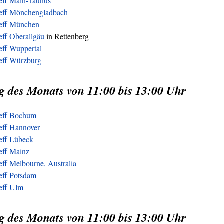
reff Main-Taunus
reff Mönchengladbach
reff München
eff Oberallgäu
in Rettenberg
eff Wuppertal
reff Würzburg
g des Monats von 11:00 bis 13:00 Uhr
reff Bochum
eff Hannover
reff Lübeck
eff Mainz
eff Melbourne, Australia
eff Potsdam
reff Ulm
g des Monats von 11:00 bis 13:00 Uhr