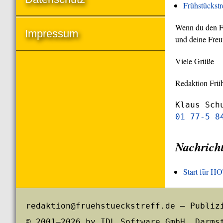
Frühstückst
Wenn du den Frü
Impressum
und deine Freu
Viele Grüße
Redaktion Früh
Klaus Sch
01 77-5 8
Nachrich
Start für 
redaktion@fruehstueckstreff.de – Publiz
© 2001–2026 by IDL Software GmbH, Darms