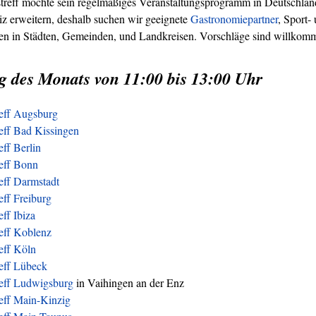
treff möchte sein regelmäßiges Veranstaltungsprogramm in Deutschland
z erweitern, deshalb suchen wir geeignete
Gastronomiepartner
, Sport-
ren in Städten, Gemeinden, und Landkreisen. Vorschläge sind willkom
g des Monats von 11:00 bis 13:00 Uhr
reff Augsburg
eff Bad Kissingen
eff Berlin
reff Bonn
eff Darmstadt
eff Freiburg
eff Ibiza
eff Koblenz
eff Köln
reff Lübeck
reff Ludwigsburg
in Vaihingen an der Enz
eff Main-Kinzig