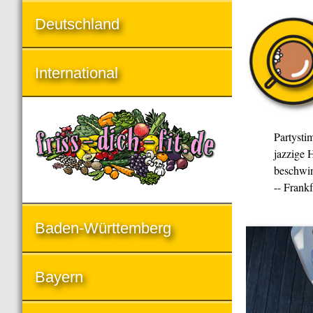
Deutschland
International
Partysti
jazzige H
beschwin
-- Frank
Baden-Württemberg
Bayern