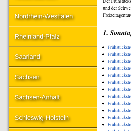
Der Frühstücks
und der Schwei
Freizeitagentu
Nordrhein-Westfalen
1. Sonnta
Rheinland-Pfalz
Frühstückst
Frühstückstr
Saarland
Frühstückstr
Frühstückst
Frühstückstr
Sachsen
Frühstückstr
Frühstückstr
Frühstückstr
Sachsen-Anhalt
Frühstückstr
Frühstückst
Schleswig-Holstein
Frühstückst
Frühstückstr