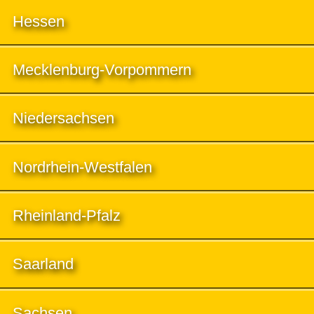
Hessen
Mecklenburg-Vorpommern
Niedersachsen
Nordrhein-Westfalen
Rheinland-Pfalz
Saarland
Sachsen