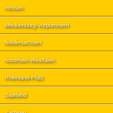
Hessen
Mecklenburg-Vorpommern
Niedersachsen
Nordrhein-Westfalen
Rheinland-Pfalz
Saarland
Sachsen