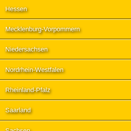
Hessen
Mecklenburg-Vorpommern
Niedersachsen
Nordrhein-Westfalen
Rheinland-Pfalz
Saarland
Sachsen