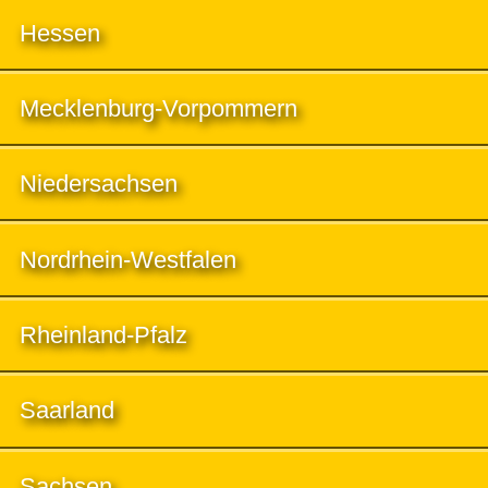
Hessen
Mecklenburg-Vorpommern
Niedersachsen
Nordrhein-Westfalen
Rheinland-Pfalz
Saarland
Sachsen