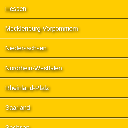
Hessen
Mecklenburg-Vorpommern
Niedersachsen
Nordrhein-Westfalen
Rheinland-Pfalz
Saarland
Sachsen