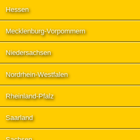
Hessen
Mecklenburg-Vorpommern
Niedersachsen
Nordrhein-Westfalen
Rheinland-Pfalz
Saarland
Sachsen