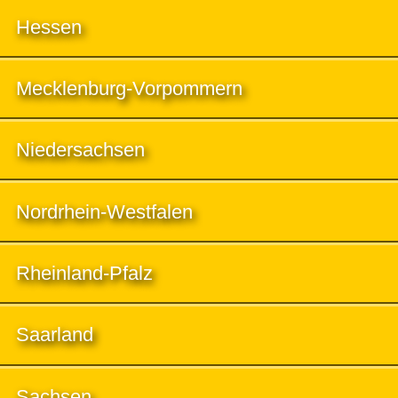
Hessen
Mecklenburg-Vorpommern
Niedersachsen
Nordrhein-Westfalen
Rheinland-Pfalz
Saarland
Sachsen