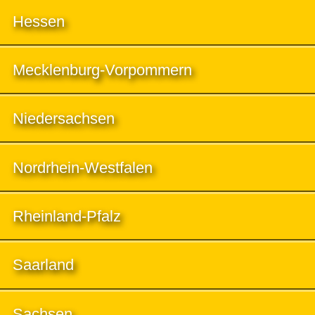
Hessen
Mecklenburg-Vorpommern
Niedersachsen
Nordrhein-Westfalen
Rheinland-Pfalz
Saarland
Sachsen