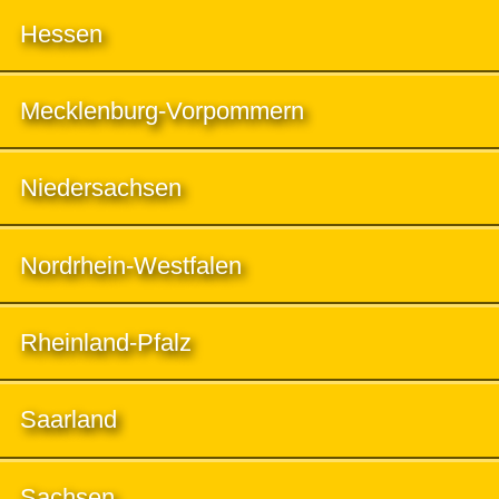
Hessen
Mecklenburg-Vorpommern
Niedersachsen
Nordrhein-Westfalen
Rheinland-Pfalz
Saarland
Sachsen