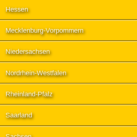
Hessen
Mecklenburg-Vorpommern
Niedersachsen
Nordrhein-Westfalen
Rheinland-Pfalz
Saarland
Sachsen