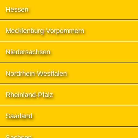
Hessen
Mecklenburg-Vorpommern
Niedersachsen
Nordrhein-Westfalen
Rheinland-Pfalz
Saarland
Sachsen