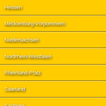
Hessen
Mecklenburg-Vorpommern
Niedersachsen
Nordrhein-Westfalen
Rheinland-Pfalz
Saarland
Sachsen