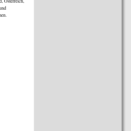
, Österreich,
 und
men.