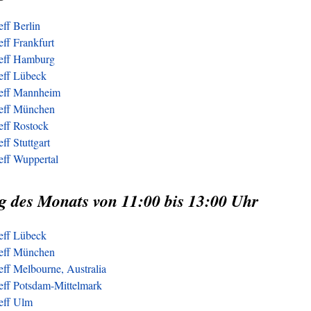
eff Berlin
eff Frankfurt
reff Hamburg
reff Lübeck
reff Mannheim
reff München
eff Rostock
ff Stuttgart
eff Wuppertal
g des Monats von 11:00 bis 13:00 Uhr
reff Lübeck
reff München
eff Melbourne, Australia
reff Potsdam-Mittelmark
reff Ulm