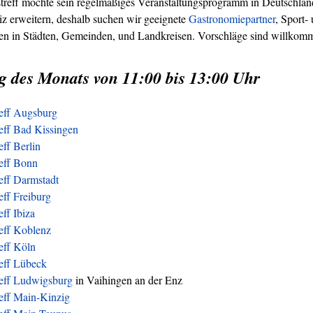
treff möchte sein regelmäßiges Veranstaltungsprogramm in Deutschland
z erweitern, deshalb suchen wir geeignete
Gastronomiepartner
, Sport-
ren in Städten, Gemeinden, und Landkreisen. Vorschläge sind willkom
g des Monats von 11:00 bis 13:00 Uhr
reff Augsburg
eff Bad Kissingen
eff Berlin
reff Bonn
eff Darmstadt
eff Freiburg
eff Ibiza
eff Koblenz
eff Köln
reff Lübeck
reff Ludwigsburg
in Vaihingen an der Enz
eff Main-Kinzig