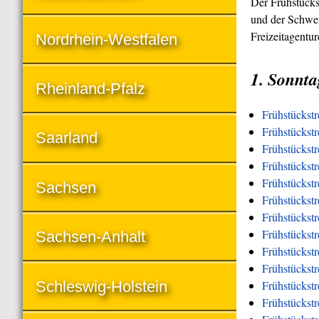
Der Frühstücks
und der Schwei
Freizeitagentu
Nordrhein-Westfalen
1. Sonnta
Rheinland-Pfalz
Frühstückst
Frühstückstr
Saarland
Frühstückstr
Frühstückst
Frühstückstr
Sachsen
Frühstückstr
Frühstückstr
Frühstückstr
Sachsen-Anhalt
Frühstückstr
Frühstückst
Schleswig-Holstein
Frühstückst
Frühstückstr