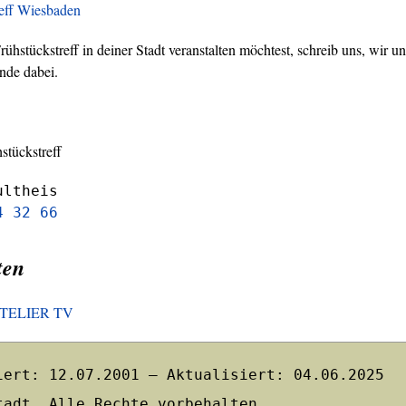
reff Wiesbaden
hstückstreff in deiner Stadt veranstalten möchtest, schreib uns, wir un
nde dabei.
stückstreff
ultheis
4 32 66
ten
HOTELIER TV
iert: 12.07.2001 – Aktualisiert: 04.06.2025
tadt. Alle Rechte vorbehalten.