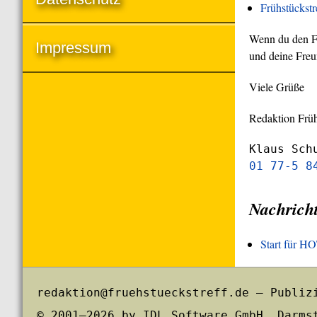
Frühstückst
Wenn du den Frü
Impressum
und deine Freu
Viele Grüße
Redaktion Früh
Klaus Sch
01 77-5 8
Nachrich
Start für 
redaktion@fruehstueckstreff.de – Publiz
© 2001–2026 by IDL Software GmbH, Darms