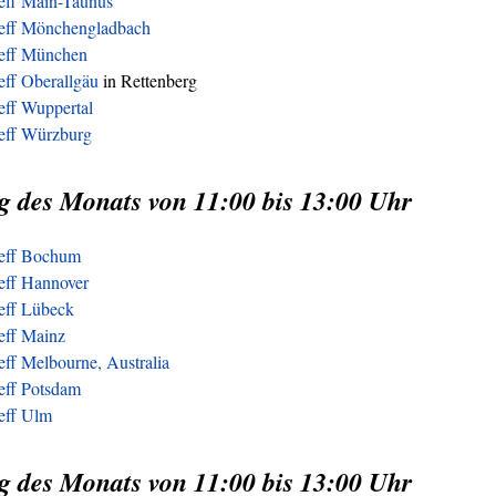
reff Main-Taunus
reff Mönchengladbach
reff München
eff Oberallgäu
in Rettenberg
eff Wuppertal
reff Würzburg
g des Monats von 11:00 bis 13:00 Uhr
reff Bochum
eff Hannover
reff Lübeck
eff Mainz
eff Melbourne, Australia
eff Potsdam
reff Ulm
g des Monats von 11:00 bis 13:00 Uhr