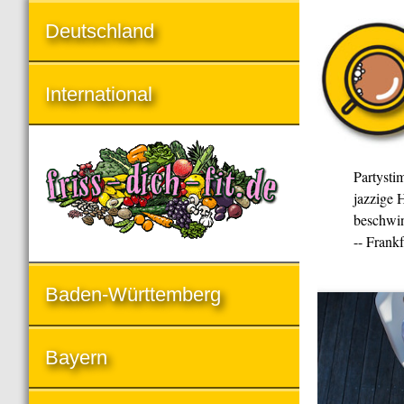
Deutschland
International
Partysti
jazzige H
beschwin
-- Frank
Baden-Württemberg
Bayern