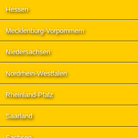
Hessen
Mecklenburg-Vorpommern
Niedersachsen
Nordrhein-Westfalen
Rheinland-Pfalz
Saarland
Sachsen