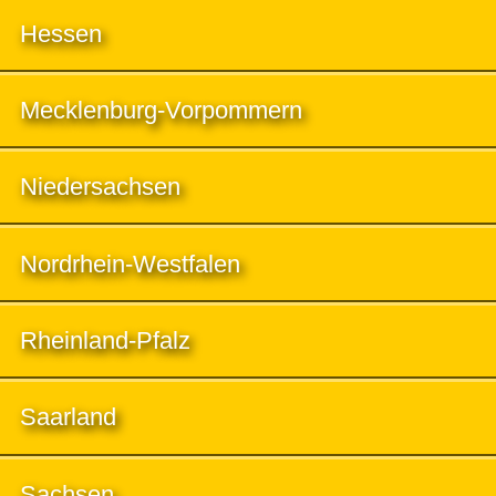
Hessen
Mecklenburg-Vorpommern
Niedersachsen
Nordrhein-Westfalen
Rheinland-Pfalz
Saarland
Sachsen