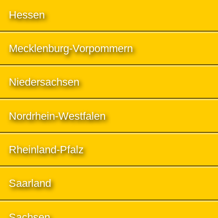
Hessen
Mecklenburg-Vorpommern
Niedersachsen
Nordrhein-Westfalen
Rheinland-Pfalz
Saarland
Sachsen