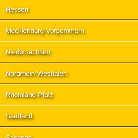
Hessen
Mecklenburg-Vorpommern
Niedersachsen
Nordrhein-Westfalen
Rheinland-Pfalz
Saarland
Sachsen