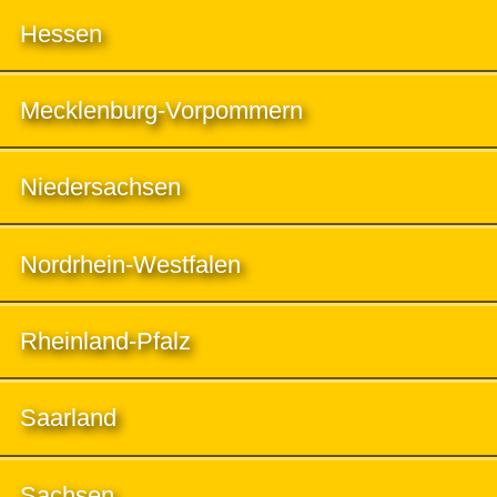
Hessen
Mecklenburg-Vorpommern
Niedersachsen
Nordrhein-Westfalen
Rheinland-Pfalz
Saarland
Sachsen