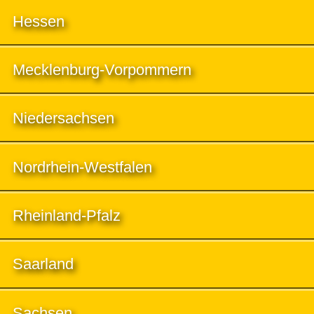
Hessen
Mecklenburg-Vorpommern
Niedersachsen
Nordrhein-Westfalen
Rheinland-Pfalz
Saarland
Sachsen