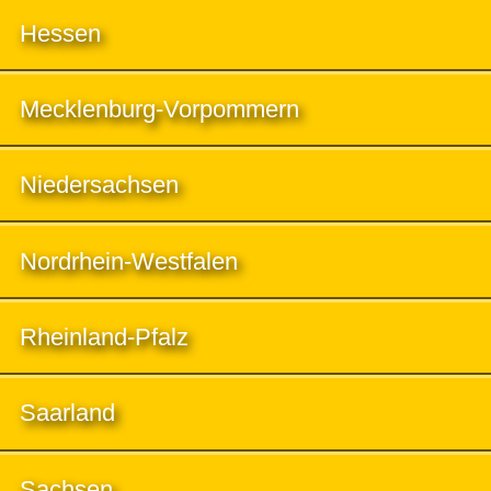
Hessen
Mecklenburg-Vorpommern
Niedersachsen
Nordrhein-Westfalen
Rheinland-Pfalz
Saarland
Sachsen