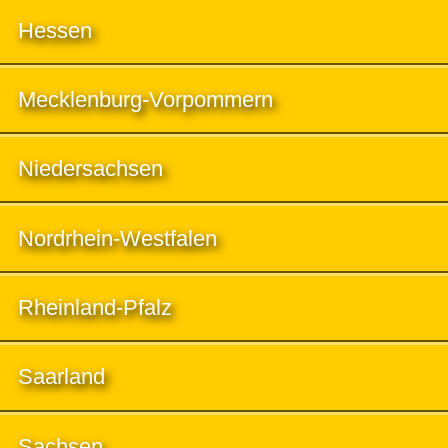
Hessen
Mecklenburg-Vorpommern
Niedersachsen
Nordrhein-Westfalen
Rheinland-Pfalz
Saarland
Sachsen