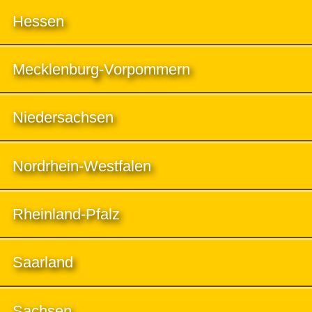
Hessen
Mecklenburg-Vorpommern
Niedersachsen
Nordrhein-Westfalen
Rheinland-Pfalz
Saarland
Sachsen