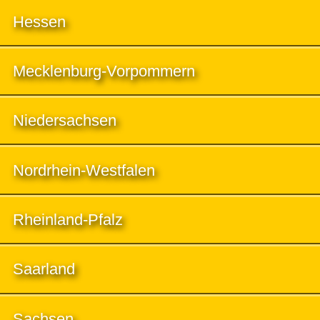
Hessen
Mecklenburg-Vorpommern
Niedersachsen
Nordrhein-Westfalen
Rheinland-Pfalz
Saarland
Sachsen