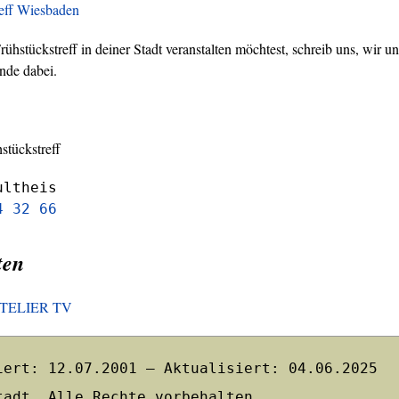
reff Wiesbaden
hstückstreff in deiner Stadt veranstalten möchtest, schreib uns, wir un
nde dabei.
stückstreff
ultheis
4 32 66
ten
HOTELIER TV
iert: 12.07.2001 – Aktualisiert: 04.06.2025
tadt. Alle Rechte vorbehalten.