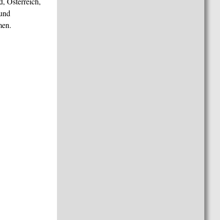
, Österreich,
 und
men.