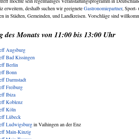
treff möchte sein regelmäßiges Veranstaltungsprogramm in Deutschland
z erweitern, deshalb suchen wir geeignete
Gastronomiepartner
, Sport-
ren in Städten, Gemeinden, und Landkreisen. Vorschläge sind willkom
g des Monats von 11:00 bis 13:00 Uhr
reff Augsburg
eff Bad Kissingen
eff Berlin
reff Bonn
eff Darmstadt
eff Freiburg
eff Ibiza
eff Koblenz
eff Köln
reff Lübeck
reff Ludwigsburg
in Vaihingen an der Enz
eff Main-Kinzig