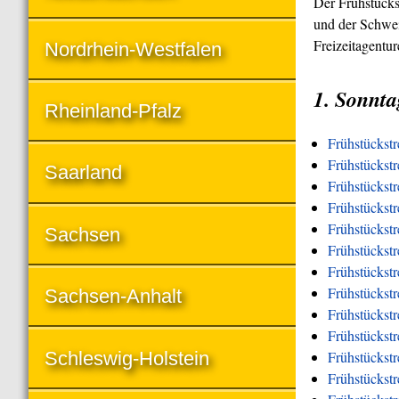
Der Frühstücks
und der Schwei
Freizeitagentu
Nordrhein-Westfalen
1. Sonnta
Rheinland-Pfalz
Frühstückst
Frühstückstr
Saarland
Frühstückstr
Frühstückst
Frühstückstr
Sachsen
Frühstückstr
Frühstückstr
Frühstückstr
Sachsen-Anhalt
Frühstückstr
Frühstückst
Schleswig-Holstein
Frühstückst
Frühstückstr