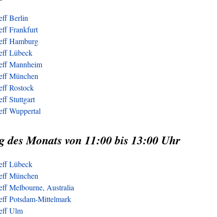
eff Berlin
eff Frankfurt
reff Hamburg
reff Lübeck
reff Mannheim
reff München
eff Rostock
ff Stuttgart
eff Wuppertal
g des Monats von 11:00 bis 13:00 Uhr
reff Lübeck
reff München
eff Melbourne, Australia
reff Potsdam-Mittelmark
reff Ulm