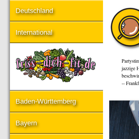
Deutschland
International
Partysti
jazzige H
beschwin
-- Frank
Baden-Württemberg
Bayern