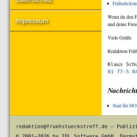
Frühstückst
Wenn du den Frü
Impressum
und deine Freu
Viele Grüße
Redaktion Früh
Klaus Sch
01 77-5 8
Nachrich
Start für 
redaktion@fruehstueckstreff.de – Publiz
© 2001–2026 by IDL Software GmbH, Darms