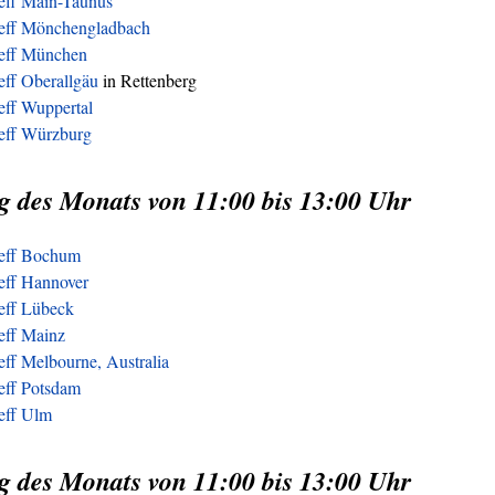
reff Main-Taunus
reff Mönchengladbach
reff München
eff Oberallgäu
in Rettenberg
eff Wuppertal
reff Würzburg
g des Monats von 11:00 bis 13:00 Uhr
reff Bochum
eff Hannover
reff Lübeck
eff Mainz
eff Melbourne, Australia
eff Potsdam
reff Ulm
g des Monats von 11:00 bis 13:00 Uhr