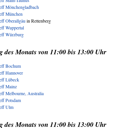
reff Main-Taunus
reff Mönchengladbach
reff München
eff Oberallgäu
in Rettenberg
eff Wuppertal
reff Würzburg
g des Monats von 11:00 bis 13:00 Uhr
reff Bochum
eff Hannover
reff Lübeck
eff Mainz
eff Melbourne, Australia
eff Potsdam
reff Ulm
g des Monats von 11:00 bis 13:00 Uhr