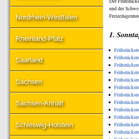
Der Frühstücks
und der Schwei
Freizeitagentu
Nordrhein-Westfalen
1. Sonnta
Rheinland-Pfalz
Frühstückst
Frühstückstr
Saarland
Frühstückstr
Frühstückst
Frühstückstr
Sachsen
Frühstückstr
Frühstückstr
Frühstückstr
Sachsen-Anhalt
Frühstückstr
Frühstückst
Schleswig-Holstein
Frühstückst
Frühstückstr