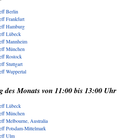
eff Berlin
eff Frankfurt
reff Hamburg
reff Lübeck
reff Mannheim
reff München
eff Rostock
ff Stuttgart
eff Wuppertal
g des Monats von 11:00 bis 13:00 Uhr
reff Lübeck
reff München
eff Melbourne, Australia
reff Potsdam-Mittelmark
reff Ulm