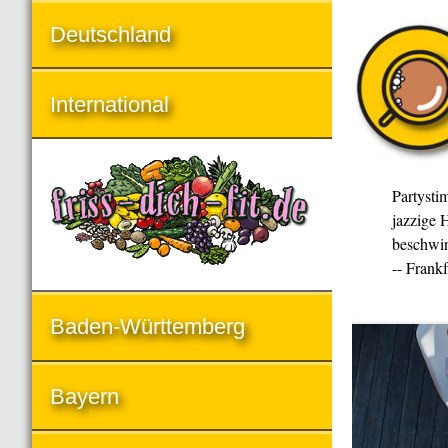
Deutschland
International
Partysti
jazzige H
beschwin
-- Frank
Baden-Württemberg
Bayern