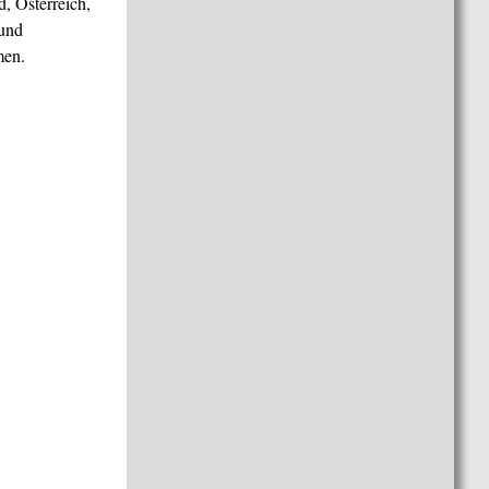
, Österreich,
 und
men.