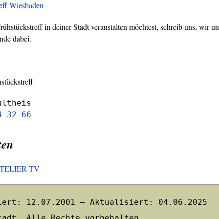
reff Wiesbaden
hstückstreff in deiner Stadt veranstalten möchtest, schreib uns, wir un
nde dabei.
stückstreff
ultheis
4 32 66
ten
HOTELIER TV
iert: 12.07.2001 – Aktualisiert: 04.06.2025
tadt. Alle Rechte vorbehalten.