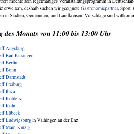
treff möchte sein regelmäßiges Veranstaltungsprogramm in Deutschland
z erweitern, deshalb suchen wir geeignete
Gastronomiepartner
, Sport-
ren in Städten, Gemeinden, und Landkreisen. Vorschläge sind willkom
g des Monats von 11:00 bis 13:00 Uhr
reff Augsburg
eff Bad Kissingen
eff Berlin
reff Bonn
eff Darmstadt
eff Freiburg
eff Ibiza
eff Koblenz
eff Köln
reff Lübeck
reff Ludwigsburg
in Vaihingen an der Enz
eff Main-Kinzig