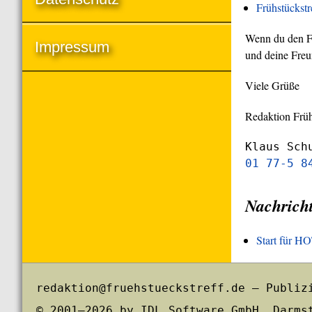
Frühstückst
Wenn du den Frü
Impressum
und deine Freu
Viele Grüße
Redaktion Früh
Klaus Sch
01 77-5 8
Nachrich
Start für 
redaktion@fruehstueckstreff.de – Publiz
© 2001–2026 by IDL Software GmbH, Darms