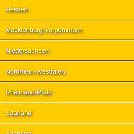
Hessen
Mecklenburg-Vorpommern
Niedersachsen
Nordrhein-Westfalen
Rheinland-Pfalz
Saarland
Sachsen