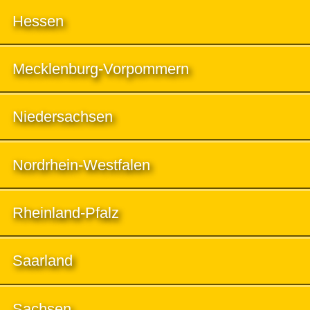
Hessen
Mecklenburg-Vorpommern
Niedersachsen
Nordrhein-Westfalen
Rheinland-Pfalz
Saarland
Sachsen