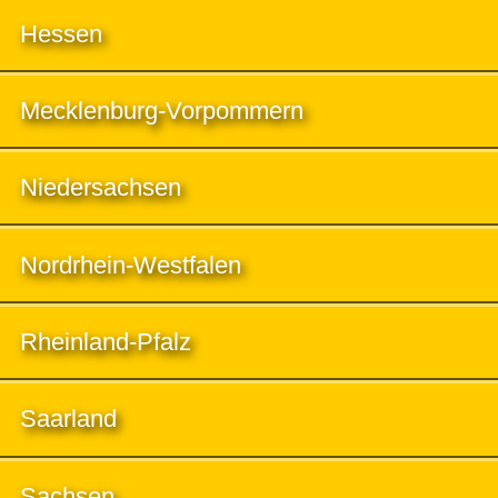
Hessen
Mecklenburg-Vorpommern
Niedersachsen
Nordrhein-Westfalen
Rheinland-Pfalz
Saarland
Sachsen