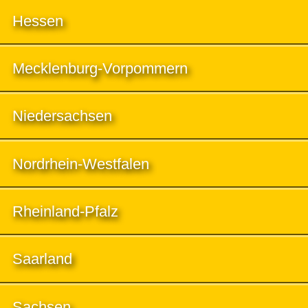
Hessen
Mecklenburg-Vorpommern
Niedersachsen
Nordrhein-Westfalen
Rheinland-Pfalz
Saarland
Sachsen