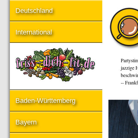
Deutschland
International
Partysti
jazzige H
beschwin
-- Frank
Baden-Württemberg
Bayern