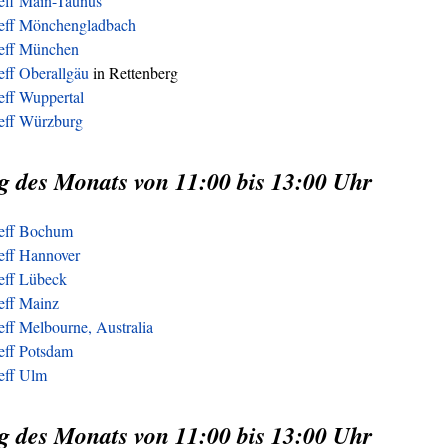
reff Main-Taunus
reff Mönchengladbach
reff München
eff Oberallgäu
in Rettenberg
eff Wuppertal
reff Würzburg
g des Monats von 11:00 bis 13:00 Uhr
reff Bochum
eff Hannover
reff Lübeck
eff Mainz
eff Melbourne, Australia
eff Potsdam
reff Ulm
g des Monats von 11:00 bis 13:00 Uhr