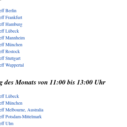
eff Berlin
eff Frankfurt
reff Hamburg
reff Lübeck
reff Mannheim
reff München
eff Rostock
ff Stuttgart
eff Wuppertal
g des Monats von 11:00 bis 13:00 Uhr
reff Lübeck
reff München
eff Melbourne, Australia
reff Potsdam-Mittelmark
reff Ulm