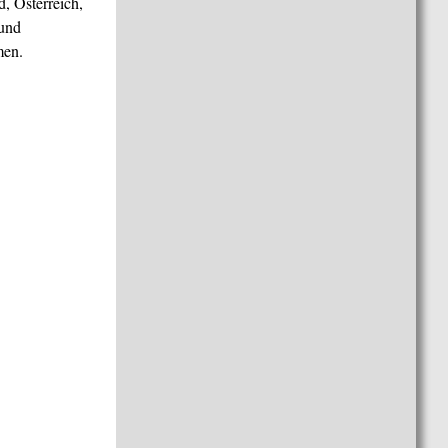
, Österreich,
 und
men.