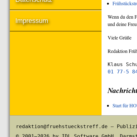
Frühstückst
Wenn du den Frü
Impressum
und deine Freu
Viele Grüße
Redaktion Früh
Klaus Sch
01 77-5 8
Nachrich
Start für 
redaktion@fruehstueckstreff.de – Publiz
© 2001–2026 by IDL Software GmbH, Darms