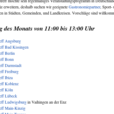
treff möchte sein regelmäßiges Veranstaltungsprogramm in Deutschland
z erweitern, deshalb suchen wir geeignete
Gastronomiepartner
, Sport-
ren in Städten, Gemeinden, und Landkreisen. Vorschläge sind willkom
g des Monats von 11:00 bis 13:00 Uhr
reff Augsburg
eff Bad Kissingen
eff Berlin
reff Bonn
eff Darmstadt
eff Freiburg
eff Ibiza
eff Koblenz
eff Köln
reff Lübeck
reff Ludwigsburg
in Vaihingen an der Enz
eff Main-Kinzig