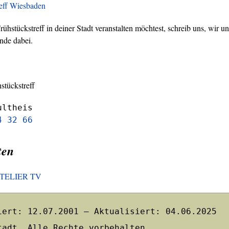
reff Wiesbaden
hstückstreff in deiner Stadt veranstalten möchtest, schreib uns, wir un
nde dabei.
stückstreff
ultheis
4 32 66
ten
HOTELIER TV
iert: 12.07.2001 – Aktualisiert: 04.06.2025
tadt. Alle Rechte vorbehalten.