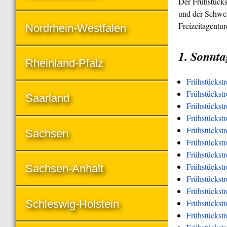
Der Frühstücks
und der Schwei
Freizeitagentu
Nordrhein-Westfalen
1. Sonnta
Rheinland-Pfalz
Frühstückst
Frühstückstr
Saarland
Frühstückstr
Frühstückst
Frühstückstr
Sachsen
Frühstückstr
Frühstückstr
Frühstückstr
Sachsen-Anhalt
Frühstückstr
Frühstückst
Schleswig-Holstein
Frühstückst
Frühstückstr