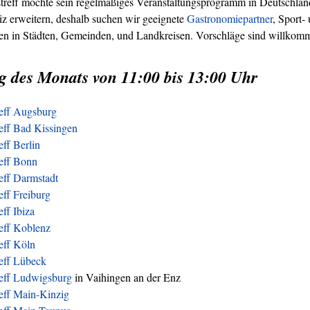
treff möchte sein regelmäßiges Veranstaltungsprogramm in Deutschland
z erweitern, deshalb suchen wir geeignete
Gastronomiepartner
, Sport-
ren in Städten, Gemeinden, und Landkreisen. Vorschläge sind willkom
g des Monats von 11:00 bis 13:00 Uhr
reff Augsburg
eff Bad Kissingen
eff Berlin
reff Bonn
eff Darmstadt
eff Freiburg
eff Ibiza
eff Koblenz
eff Köln
reff Lübeck
reff Ludwigsburg
in Vaihingen an der Enz
eff Main-Kinzig