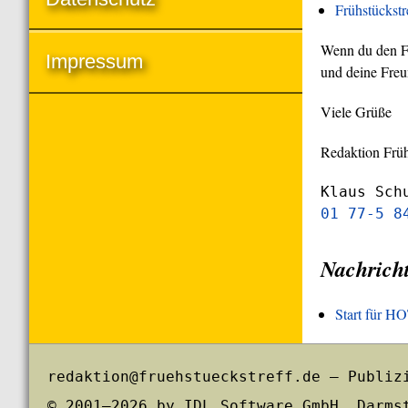
Frühstückst
Wenn du den Frü
Impressum
und deine Freu
Viele Grüße
Redaktion Früh
Klaus Sch
01 77-5 8
Nachrich
Start für 
redaktion@fruehstueckstreff.de – Publiz
© 2001–2026 by IDL Software GmbH, Darms