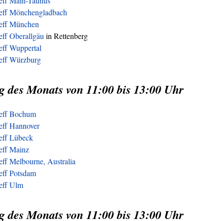
reff Main-Taunus
reff Mönchengladbach
reff München
eff Oberallgäu
in Rettenberg
eff Wuppertal
reff Würzburg
g des Monats von 11:00 bis 13:00 Uhr
reff Bochum
eff Hannover
reff Lübeck
eff Mainz
eff Melbourne, Australia
eff Potsdam
reff Ulm
g des Monats von 11:00 bis 13:00 Uhr