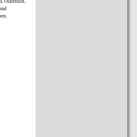
, Österreich,
 und
men.