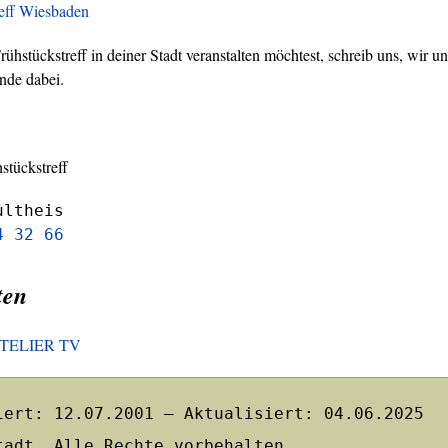
reff Wiesbaden
hstückstreff in deiner Stadt veranstalten möchtest, schreib uns, wir un
nde dabei.
stückstreff
ultheis
4 32 66
ten
HOTELIER TV
iert: 12.07.2001 – Aktualisiert: 04.06.2025
tadt. Alle Rechte vorbehalten.