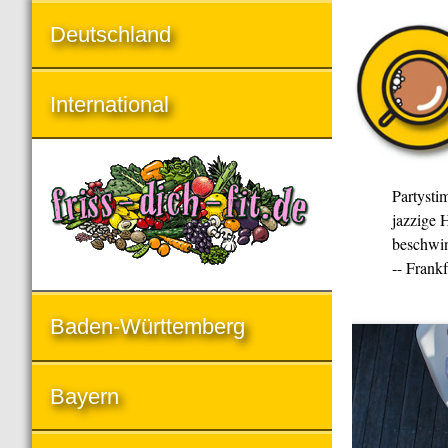
Deutschland
International
Partysti
jazzige H
beschwin
-- Frank
Baden-Württemberg
Bayern