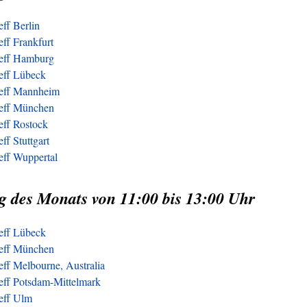
eff Berlin
eff Frankfurt
reff Hamburg
reff Lübeck
reff Mannheim
reff München
eff Rostock
ff Stuttgart
eff Wuppertal
g des Monats von 11:00 bis 13:00 Uhr
reff Lübeck
reff München
eff Melbourne, Australia
reff Potsdam-Mittelmark
reff Ulm