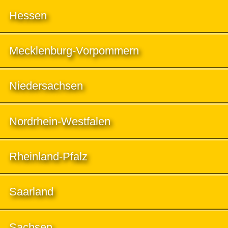
Hessen
Mecklenburg-Vorpommern
Niedersachsen
Nordrhein-Westfalen
Rheinland-Pfalz
Saarland
Sachsen