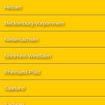
Hessen
Mecklenburg-Vorpommern
Niedersachsen
Nordrhein-Westfalen
Rheinland-Pfalz
Saarland
Sachsen