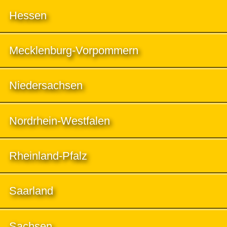
Hessen
Mecklenburg-Vorpommern
Niedersachsen
Nordrhein-Westfalen
Rheinland-Pfalz
Saarland
Sachsen