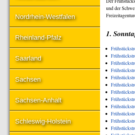
Der Frühstücks
und der Schwei
Freizeitagentu
Nordrhein-Westfalen
1. Sonnta
Rheinland-Pfalz
Frühstückst
Frühstückstr
Saarland
Frühstückstr
Frühstückst
Frühstückstr
Sachsen
Frühstückstr
Frühstückstr
Frühstückstr
Sachsen-Anhalt
Frühstückstr
Frühstückst
Schleswig-Holstein
Frühstückst
Frühstückstr