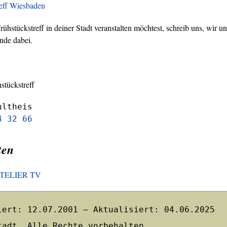
reff Wiesbaden
hstückstreff in deiner Stadt veranstalten möchtest, schreib uns, wir un
nde dabei.
stückstreff
ultheis
4 32 66
ten
HOTELIER TV
iert: 12.07.2001 – Aktualisiert: 04.06.2025
tadt. Alle Rechte vorbehalten.