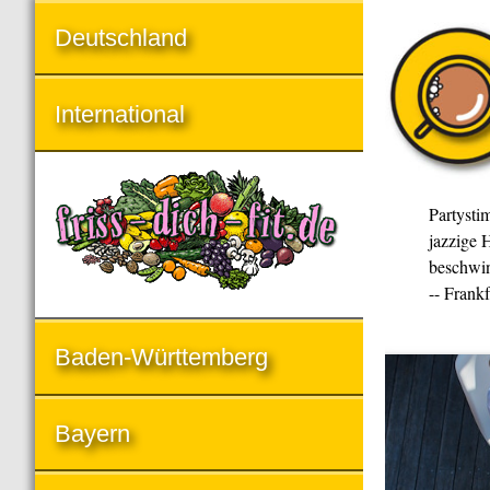
Deutschland
International
Partysti
jazzige H
beschwin
-- Frank
Baden-Württemberg
Bayern