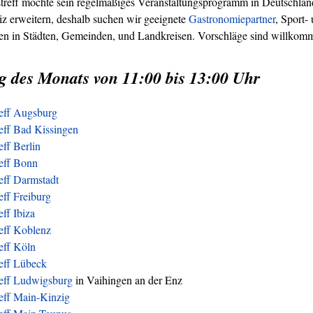
treff möchte sein regelmäßiges Veranstaltungsprogramm in Deutschland
z erweitern, deshalb suchen wir geeignete
Gastronomiepartner
, Sport-
ren in Städten, Gemeinden, und Landkreisen. Vorschläge sind willkom
g des Monats von 11:00 bis 13:00 Uhr
reff Augsburg
eff Bad Kissingen
eff Berlin
reff Bonn
eff Darmstadt
eff Freiburg
eff Ibiza
eff Koblenz
eff Köln
reff Lübeck
reff Ludwigsburg
in Vaihingen an der Enz
eff Main-Kinzig