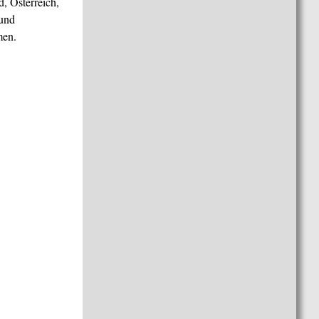
, Österreich,
 und
men.