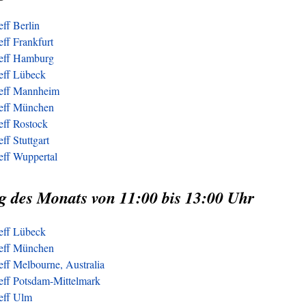
eff Berlin
eff Frankfurt
reff Hamburg
reff Lübeck
reff Mannheim
reff München
eff Rostock
ff Stuttgart
eff Wuppertal
g des Monats von 11:00 bis 13:00 Uhr
reff Lübeck
reff München
eff Melbourne, Australia
reff Potsdam-Mittelmark
reff Ulm