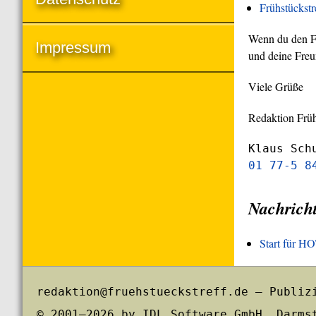
Frühstückst
Wenn du den Frü
Impressum
und deine Freu
Viele Grüße
Redaktion Früh
Klaus Sch
01 77-5 8
Nachrich
Start für 
redaktion@fruehstueckstreff.de – Publiz
© 2001–2026 by IDL Software GmbH, Darms