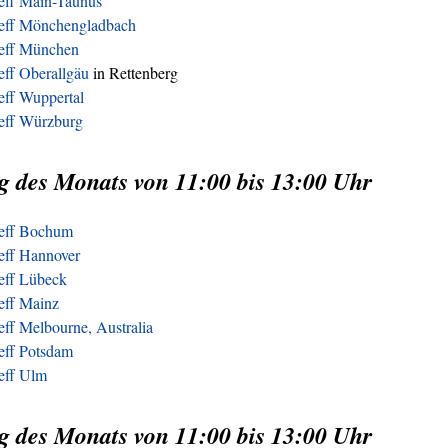
reff Main-Taunus
reff Mönchengladbach
reff München
eff Oberallgäu
in Rettenberg
eff Wuppertal
reff Würzburg
g des Monats von 11:00 bis 13:00 Uhr
reff Bochum
eff Hannover
reff Lübeck
eff Mainz
eff Melbourne, Australia
eff Potsdam
reff Ulm
g des Monats von 11:00 bis 13:00 Uhr