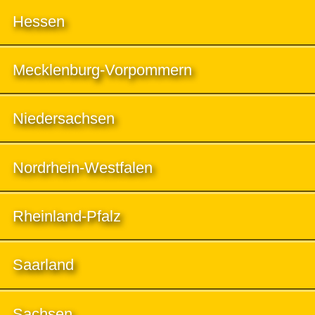
Hessen
Mecklenburg-Vorpommern
Niedersachsen
Nordrhein-Westfalen
Rheinland-Pfalz
Saarland
Sachsen