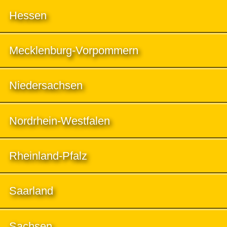
Hessen
Mecklenburg-Vorpommern
Niedersachsen
Nordrhein-Westfalen
Rheinland-Pfalz
Saarland
Sachsen