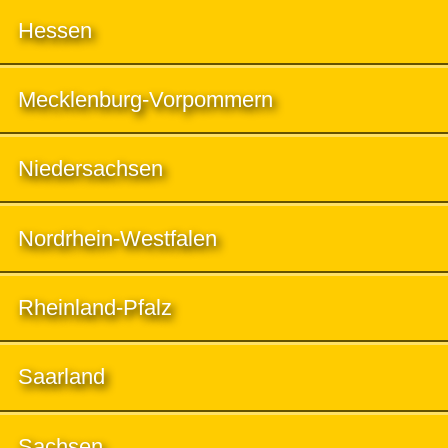
Hessen
Mecklenburg-Vorpommern
Niedersachsen
Nordrhein-Westfalen
Rheinland-Pfalz
Saarland
Sachsen