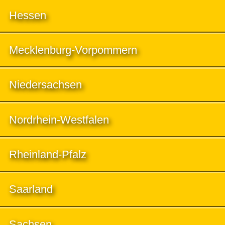
Hessen
Mecklenburg-Vorpommern
Niedersachsen
Nordrhein-Westfalen
Rheinland-Pfalz
Saarland
Sachsen